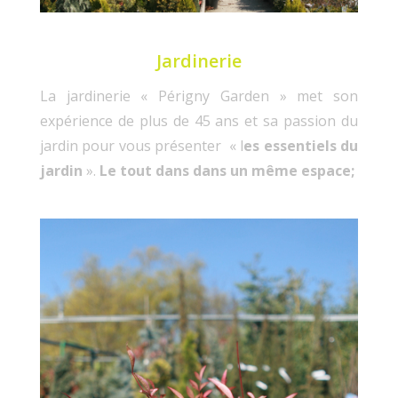
Jardinerie
La jardinerie « Périgny Garden » met son
expérience de plus de 45 ans et sa passion du
jardin pour vous présenter « l
es essentiels du
jardin
».
Le tout dans dans un même espace;