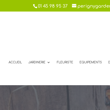
01 45 98 95 37
perignygard
ACCUEIL
JARDINERIE
FLEURISTE
EQUIPEMENTS