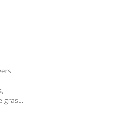
vers
s,
ie gras…