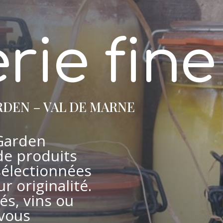
rie fin
RDEN – VAL DE MARNE
 Garden
e produits
sélectionnées
ur originalité.
és, vins ou
 vous