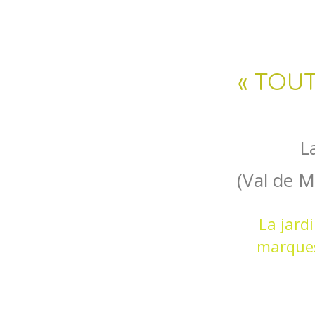
« TOU
L
(Val de M
La jard
marques