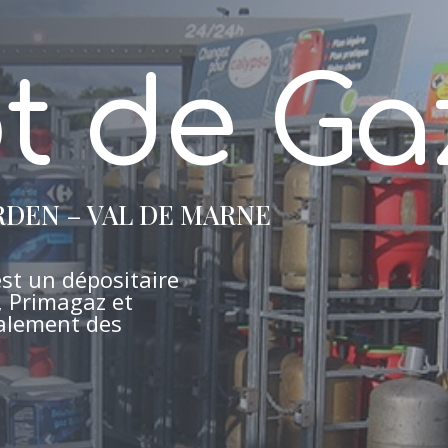
t de Ga
RDEN – VAL DE MARNE
est un dépositaire
, Primagaz et
alement des