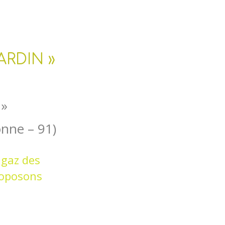
ARDIN »
 »
onne – 91)
 gaz des
roposons