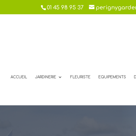
01 45 98 95 37
perignygard
ACCUEIL
JARDINERIE
FLEURISTE
EQUIPEMENTS